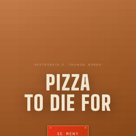
VESTREGATA 2 · TROMSØ, NORGE
PIZZA
TO DIE FOR
S
E
M
E
N
Y