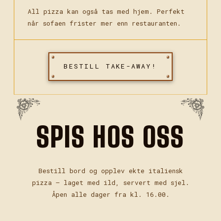
All pizza kan også tas med hjem. Perfekt
når sofaen frister mer enn restauranten.
B
E
S
T
I
L
L
T
A
K
E
-
A
W
A
Y
!
SPIS HOS OSS
Bestill bord og opplev ekte italiensk
pizza — laget med ild, servert med sjel.
Åpen alle dager fra kl. 16.00.