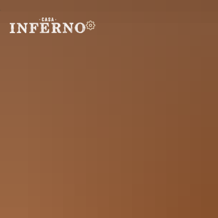
HJEM
MENY
ARRANGEMENTER
OM OSS
GAVEKORT
TAKE-AWAY
KONTAKT