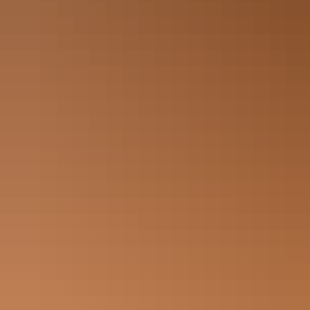
BOOK BORD
MANDAG –
16.00 –
ONSDAG
22.00
TORSDAG –
16.00 –
LØRDAG
23.00
SØNDAG
16.00 – 22.00
INSTAGRAM
FACEBOOK
TIKTOK
NORSK
ENGLISH
ITALIANO